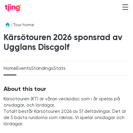
/
Tour home
Kärsötouren 2026 sponsrad av
Ugglans
Discgolf
Home
Events
Standings
Stats
About this tour
Kärsötouren (KT) är våran veckodisc som i år spelas på
onsdagar, och lördagar.
Totalt består Kärsötouren 2026 av 51 deltävlingar. Det är
de 5 bästa rundorna som räknas. Vi spelar onsdagar och
lördagar.