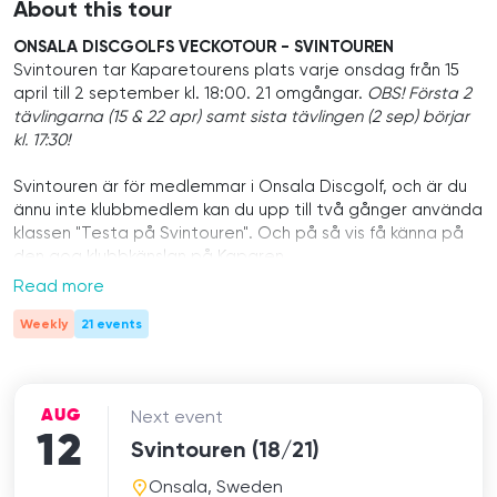
About this tour
ONSALA DISCGOLFS VECKOTOUR - SVINTOUREN
Svintouren tar Kaparetourens plats varje onsdag från 15
april till 2 september kl. 18:00. 21 omgångar.
OBS! Första 2
tävlingarna (15 & 22 apr) samt sista tävlingen (2 sep) börjar
kl. 17:30!
Svintouren är för medlemmar i Onsala Discgolf, och är du
ännu inte klubbmedlem kan du upp till två gånger använda
klassen "Testa på Svintouren". Och på så vis få känna på
den goa klubbkänslan på Kaparen.
Read more
Medlem blir du för endast 450 kr, och då kan du förutom
att spela Svintouren hela sommaren för endast 200 kr,
Weekly
21 events
även köpa Tourpass till Kaparetouren för halva priset! Så:
Bli medlem
- det lönar sig! Ps. Man kan vara medlem i flera
klubbar.
AUG
Next event
12
SAMLING
Svintouren (18/21)
Vi siktar på att ha samling 20 minuter före start, vid hål 1.
Onsala, Sweden
Eventuella avvikelser informeras genom meddelande i