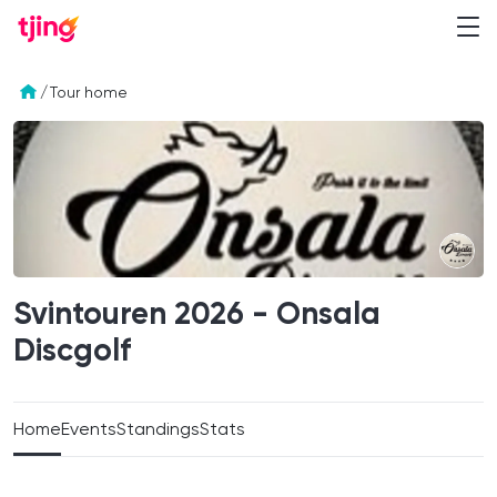
/
Tour home
Svintouren 2026 - Onsala
Discgolf
Home
Events
Standings
Stats