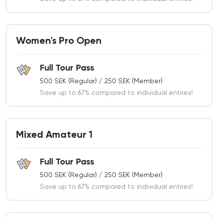
SVINTOUREN
För dig som vill tävla lite mer chill, kanske en seriösare runda
med polarna, eller är sugen på att testa tävla i avslappnad
miljö och lära känna andra medlemmar i Onsala - då är
Women's Pro Open
Svintouren för dig! Den går av stapeln på onsdagar, med
premiär 15/4 till och med 2/9. Helt utan PDGA, och du kan
välja grupp själv.
Full Tour Pass
500 SEK (Regular) / 250 SEK (Member)
Svintouren är för medlemmar, och du blir snabbt medlem för
Save up to 67% compared to individual entries!
endast 450 kr (vilket också ger halva priset på
Kaparetouren!) Så:
Bli medlem
- det lönar sig! Ps. Man kan
vara medlem i flera klubbar.
Mixed Amateur 1
Full Tour Pass
500 SEK (Regular) / 250 SEK (Member)
Save up to 67% compared to individual entries!