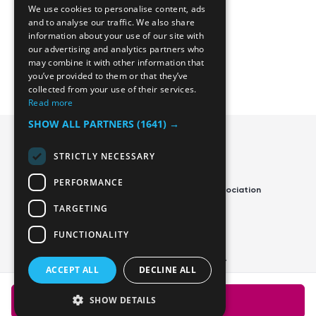
We use cookies to personalise content, ads
Tjing Docs
Career
and to analyse our traffic. We also share
information about your use of our site with
Privacy and Terms
Contact us
our advertising and analytics partners who
may combine it with other information that
Manage cookies
Blog
you’ve provided to them or that they’ve
collected from your use of their services.
Read more
SHOW ALL PARTNERS
(1641) →
STRICTLY NECESSARY
PERFORMANCE
Official App of the Swedish Disc Golf Association
TARGETING
FUNCTIONALITY
Player rating data ©2026 PDGA
ACCEPT ALL
DECLINE ALL
© 2026 Tjing. All rights reserved. Various trademarks held by their respective
SHOW DETAILS
Buy tour pass
owners.
Tjing is a registered trademark of Kidpilot AB, registered in the EU and in
other countries.