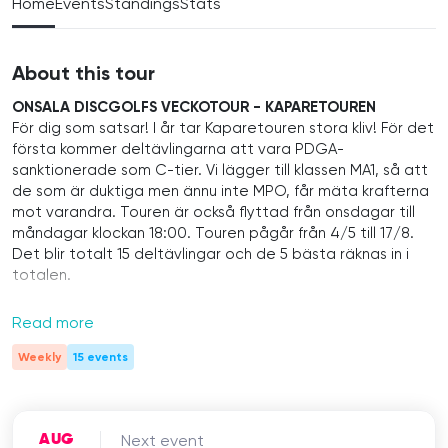
Home
Events
Standings
Stats
About this tour
ONSALA DISCGOLFS VECKOTOUR - KAPARETOUREN
För dig som satsar! I år tar Kaparetouren stora kliv! För det
första kommer deltävlingarna att vara PDGA-
sanktionerade som C-tier. Vi lägger till klassen MA1, så att
de som är duktiga men ännu inte MPO, får mäta krafterna
mot varandra. Touren är också flyttad från onsdagar till
måndagar klockan 18:00. Touren pågår från 4/5 till 17/8.
Det blir totalt 15 deltävlingar och de 5 bästa räknas in i
totalen.
KLASSER, RATINGNIVÅ & LAYOUT
Read more
Kaparetouren har följande klasser och ratingnivår:
MPO - Öppen klass : Svart layout
Weekly
15 events
FPO - Öppen för kvinnor : Röd layout
Ma1 - Öppen klass : Svart layout
Ma2 - max rating 934 : Röd layout
AUG
Next event
Ma3 - max rating 899 : Blå layout