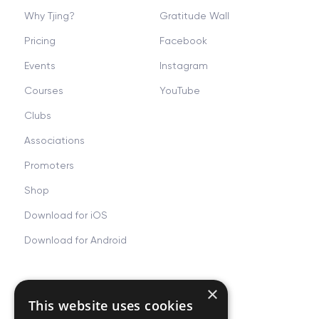
Why Tjing?
Gratitude Wall
Pricing
Facebook
Events
Instagram
Courses
YouTube
Clubs
Associations
Promoters
Shop
Download for iOS
Download for Android
×
Resources
Company
This website uses cookies
FAQ
About